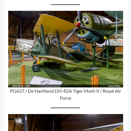
PG627 / De Havilland DH-82A Tiger Moth II / Royal Air
Force