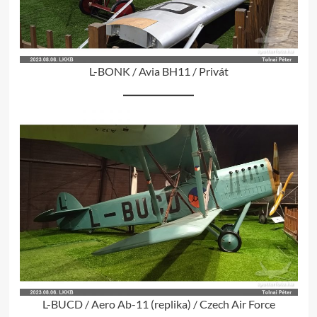
L-BONK / Avia BH11 / Privát
L-BUCD / Aero Ab-11 (replika) / Czech Air Force