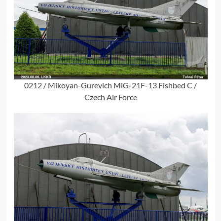
0212 / Mikoyan-Gurevich MiG-21F-13 Fishbed C /
Czech Air Force