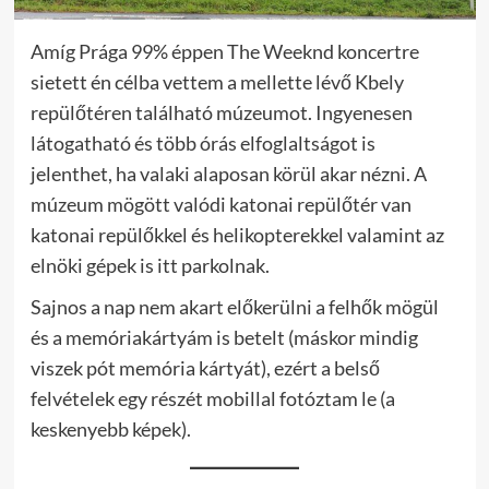
Amíg Prága 99% éppen The Weeknd koncertre
sietett én célba vettem a mellette lévő Kbely
repülőtéren található múzeumot. Ingyenesen
látogatható és több órás elfoglaltságot is
jelenthet, ha valaki alaposan körül akar nézni. A
múzeum mögött valódi katonai repülőtér van
katonai repülőkkel és helikopterekkel valamint az
elnöki gépek is itt parkolnak.
Sajnos a nap nem akart előkerülni a felhők mögül
és a memóriakártyám is betelt (máskor mindig
viszek pót memória kártyát), ezért a belső
felvételek egy részét mobillal fotóztam le (a
keskenyebb képek).