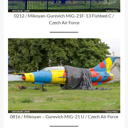
0212 / Mikoyan-Gurevich MiG-21F-13 Fishbed C /
Czech Air Force
0816 / Mikoyan – Gurevich MiG-21 U / Czech Air Force