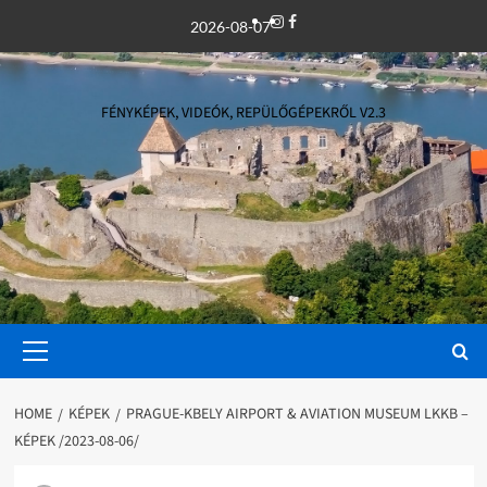
Skip
Instagram
Facebook
2026-08-07
to
content
FÉNYKÉPEK, VIDEÓK, REPÜLŐGÉPEKRŐL V2.3
Primary
Menu
HOME
KÉPEK
PRAGUE-KBELY AIRPORT & AVIATION MUSEUM LKKB –
KÉPEK /2023-08-06/