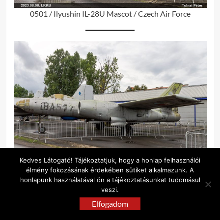
0501 / Ilyushin IL-28U Mascot / Czech Air Force
Kedves Látogató! Tájékoztatjuk, hogy a honlap felhasználói
élmény fokozásának érdekében sütiket alkalmazunk. A
6926 / Ilyushin IL-28R Beagle / Czech Air Force
honlapunk használatával ön a tájékoztatásunkat tudomásul
veszi.
Elfogadom