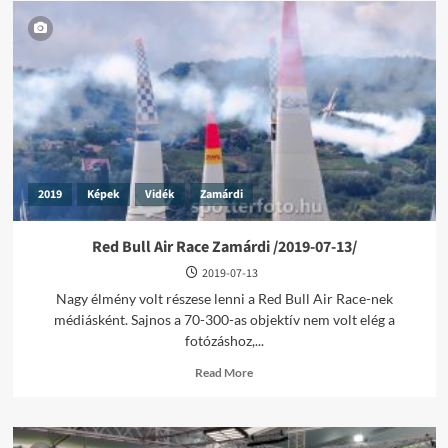
2019
Képek
Vidék
Zamárdi
Red Bull Air Race Zamárdi /2019-07-13/
2019-07-13
Nagy élmény volt részese lenni a Red Bull Air Race-nek
médiásként. Sajnos a 70-300-as objektív nem volt elég a
fotózáshoz,...
Read
Read More
more
about
Red
Bull