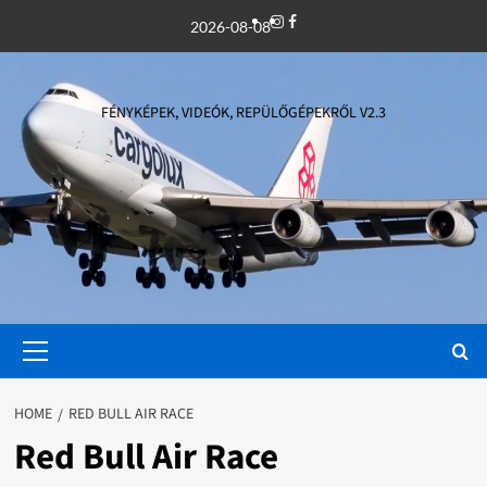
Skip
Instagram
Facebook
2026-08-08
to
content
FÉNYKÉPEK, VIDEÓK, REPÜLŐGÉPEKRŐL V2.3
Primary
Menu
HOME
RED BULL AIR RACE
Red Bull Air Race