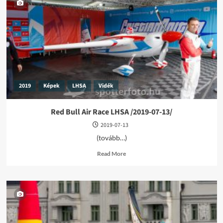
Air
Race
Zamárdi
/2019-
07-
13/
2019
Képek
LHSA
Vidék
Red Bull Air Race LHSA /2019-07-13/
2019-07-13
(tovább…)
Read
Read More
more
about
Red
Bull
Air
Race
LHSA
/2019-