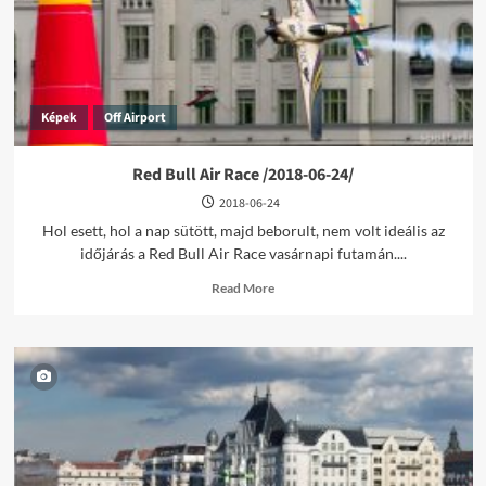
07-
13/
Képek
Off Airport
Red Bull Air Race /2018-06-24/
2018-06-24
Hol esett, hol a nap sütött, majd beborult, nem volt ideális az
időjárás a Red Bull Air Race vasárnapi futamán....
Read
Read More
more
about
Red
Bull
Air
Race
/2018-
06-
24/