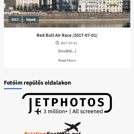
2017
Képek
Red Bull Air Race /2017-07-01/
2017-07-01
(tovább…)
Read
Read More
more
about
Red
Bull
Fotóim repülős oldalakon
Air
Race
/2017-
07-
01/