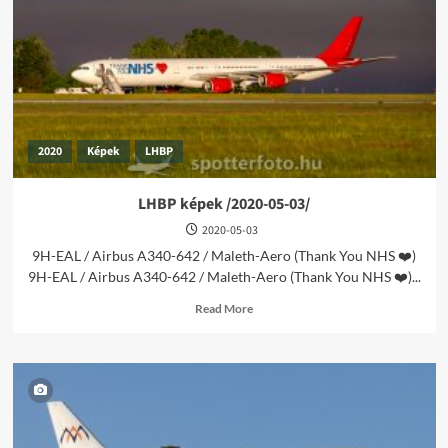
10-
23/
2020
Képek
LHBP
LHBP képek /2020-05-03/
2020-05-03
9H-EAL / Airbus A340-642 / Maleth-Aero (Thank You NHS ❤️)
9H-EAL / Airbus A340-642 / Maleth-Aero (Thank You NHS ❤️)...
Read
Read More
more
about
LHBP
képek
/2020-
05-
03/