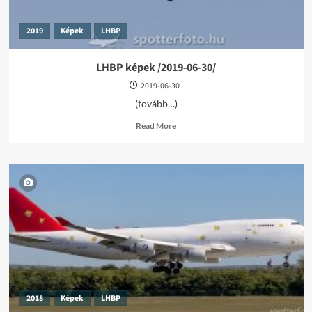
2019
Képek
LHBP
LHBP képek /2019-06-30/
2019-06-30
(tovább…)
Read
Read More
more
about
LHBP
képek
/2019-
06-
30/
2018
Képek
LHBP