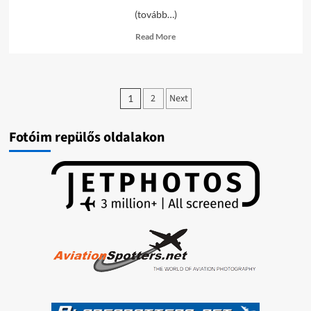
(tovább…)
Read
Read More
more
about
LHBP
képek
Bejegyzések
/2018-
2
Next
1
05-
lapozása
10/
Fotóim repülős oldalakon