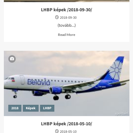
LHBP képek /2018-09-30/
2018-09-30
(tovább…)
Read
Read More
more
about
LHBP
képek
/2018-
09-
30/
2018
Képek
LHBP
LHBP képek /2018-05-10/
2018-05-10