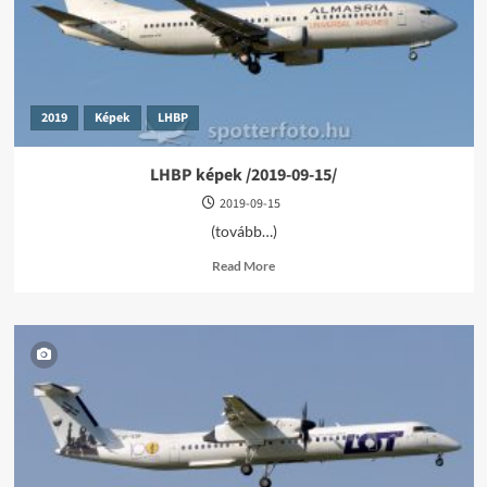
2019
Képek
LHBP
LHBP képek /2019-09-15/
2019-09-15
(tovább…)
Read
Read More
more
about
LHBP
képek
/2019-
09-
15/