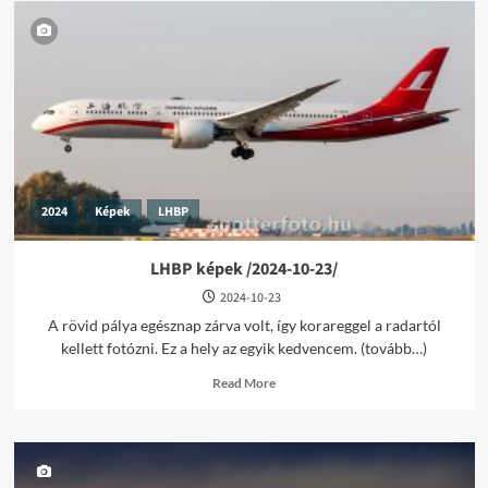
2024
Képek
LHBP
LHBP képek /2024-10-23/
2024-10-23
A rövid pálya egésznap zárva volt, így korareggel a radartól
kellett fotózni. Ez a hely az egyik kedvencem. (tovább…)
Read
Read More
more
about
LHBP
képek
/2024-