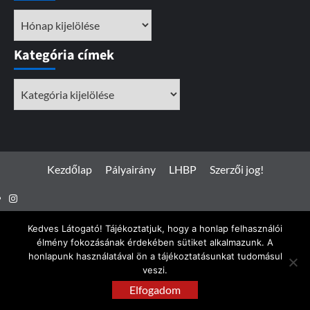
Archívum
Kategória címek
Kategória
címek
Kezdőlap
Pályairány
LHBP
Szerzői jog!
Instagram
Facebook
Kedves Látogató! Tájékoztatjuk, hogy a honlap felhasználói
élmény fokozásának érdekében sütiket alkalmazunk. A
honlapunk használatával ön a tájékoztatásunkat tudomásul
veszi.
Spotterfoto.hu © Minden jog fenntartva 2017 - 2026
|
Elfogadom
CoverNews
by AF themes.