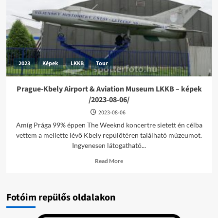
–
/2023-
08-
06/
2023
Képek
LKKB
Tour
Prague-Kbely Airport & Aviation Museum LKKB – képek
/2023-08-06/
2023-08-06
Amíg Prága 99% éppen The Weeknd koncertre sietett én célba
vettem a mellette lévő Kbely repülőtéren található múzeumot.
Ingyenesen látogatható...
Read
Read More
more
about
Prague-
Kbely
Fotóim repülős oldalakon
Airport
&
Aviation