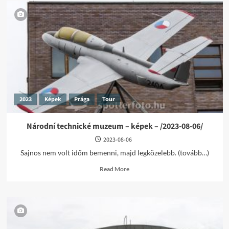
2023
Képek
Prága
Tour
Národní technické muzeum – képek – /2023-08-06/
2023-08-06
Sajnos nem volt időm bemenni, majd legközelebb. (tovább…)
Read
Read More
more
about
Národní
technické
muzeum
–
képek