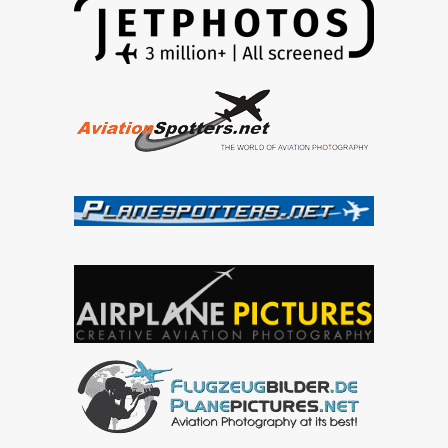
Museum
LKKB
–
képek
/2023-
08-
06/