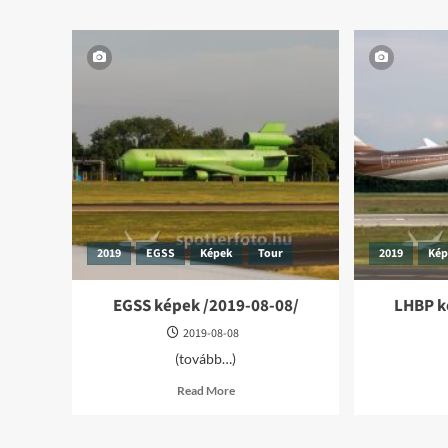
11-
01/
2019
EGSS
Képek
Tour
2019
Ké
EGSS képek /2019-08-08/
LHBP k
2019-08-08
(tovább…)
Read
Read More
more
about
EGSS