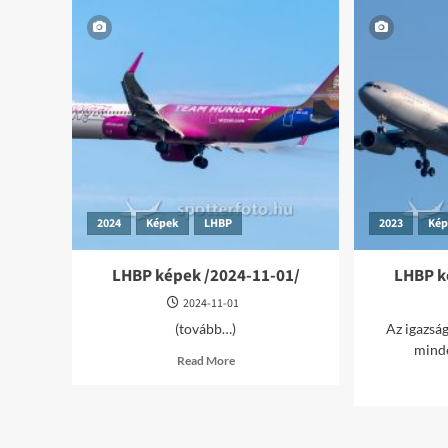
2024
Képek
LHBP
2023
Ké
LHBP képek /2024-11-01/
LHBP k
2024-11-01
(tovább…)
Az igazság
minde
Read
Read More
more
about
LHBP
képek
/2024-