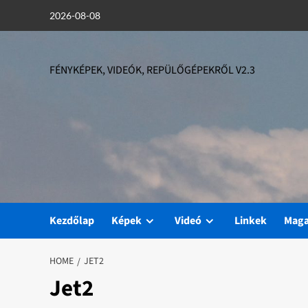
Skip
2026-08-08
to
content
FÉNYKÉPEK, VIDEÓK, REPÜLŐGÉPEKRŐL V2.3
Kezdőlap
Képek
Videó
Linkek
Mag
HOME
JET2
Jet2