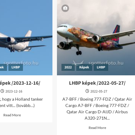
pek
LHBP
2022
Képek
LHBP
épek /2023-12-16/
LHBP képek /2022-05-27/
2023-12-16
2022-05-27
, hogy a Holland tanker
A7-BFF / Boeing 777-FDZ / Qatar Air
nt vitt... (tovább…)
Cargo A7-BFF / Boeing 777-FDZ /
Qatar Air Cargo D-AIJD / Airbus
Read
Read More
A320-271N...
more
about
Read
Read More
LHBP
more
képek