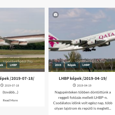
about
/2023-
LHBP
12-
képek
16/
/2022-
05-
27/
pek
LHBP
2019
Képek
LHBP
épek /2019-07-18/
LHBP képek /2019-04-19/
2019-07-18
2019-04-19
(tovább…)
Nagypénteken többen döntöttünk a
reggeli fotózás mellett LHBP-n.
Read
Read More
Csodálatos időnk volt egész nap, több
more
about
olyan lajstrom és repülő is meglett...
LHBP