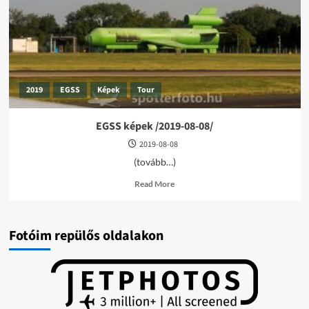
2019
EGSS
Képek
Tour
EGSS képek /2019-08-08/
2019-08-08
(tovább…)
Read
Read More
more
about
EGSS
képek
Fotóim repülős oldalakon
/2019-
08-
08/