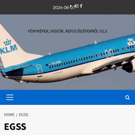
Skip
Instagram
Facebook
2026-08-07
to
content
FÉNYKÉPEK, VIDEÓK, REPÜLŐGÉPEKRŐL V2.3
Primary
Menu
HOME
EGSS
EGSS