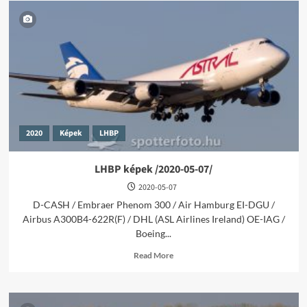
2020
Képek
LHBP
LHBP képek /2020-05-07/
2020-05-07
D-CASH / Embraer Phenom 300 / Air Hamburg EI-DGU /
Airbus A300B4-622R(F) / DHL (ASL Airlines Ireland) OE-IAG /
Boeing...
Read
Read More
more
about
LHBP
képek