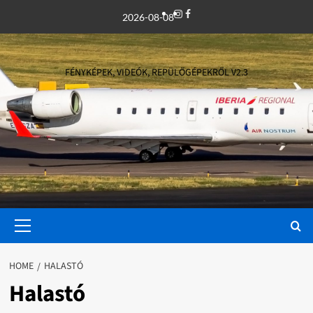
Skip
Instagram
Facebook
2026-08-08
to
content
FÉNYKÉPEK, VIDEÓK, REPÜLŐGÉPEKRŐL V2.3
Primary
Menu
HOME
HALASTÓ
Halastó