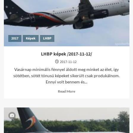
2017
Képek
LHBP
LHBP képek /2017-11-12/
2017-11-12
Vasárnap minimális fénnyel áldott meg minket az élet, így
sötétben, sötét tónusú képeket sikerült csak produkálnom.
Ennyi volt bennem és...
Read
Read More
more
about
LHBP
képek
/2017-
11-
12/