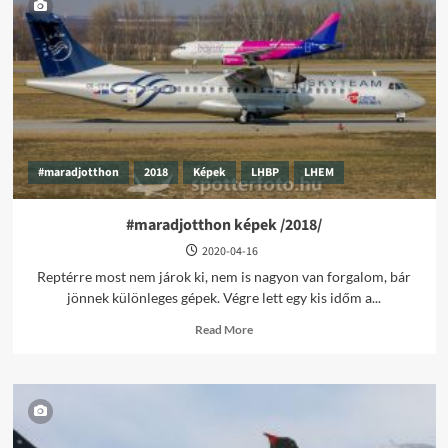
/2020-
05-
07/
#maradjotthon
2018
Képek
LHBP
LHEM
#maradjotthon képek /2018/
2020-04-16
Reptérre most nem járok ki, nem is nagyon van forgalom, bár
jönnek különleges gépek. Végre lett egy kis időm a...
Read
Read More
more
about
#maradjotthon
képek
/2018/