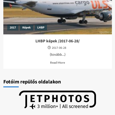
2017
Képek
LHBP
LHBP képek /2017-06-28/
2017-06-28
(tovább…)
Read
Read More
more
about
LHBP
képek
Fotóim repülős oldalakon
/2017-
06-
28/