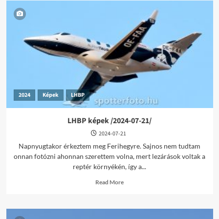
2024
Képek
LHBP
LHBP képek /2024-07-21/
2024-07-21
Napnyugtakor érkeztem meg Ferihegyre. Sajnos nem tudtam
onnan fotózni ahonnan szerettem volna, mert lezárások voltak a
reptér környékén, így a...
Read
Read More
more
about
LHBP
képek