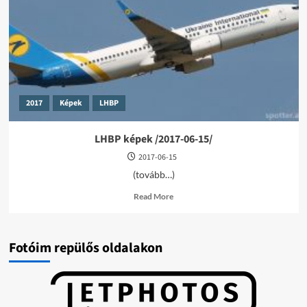
05-
29/
2017
Képek
LHBP
LHBP képek /2017-06-15/
2017-06-15
(tovább…)
Read
Read More
more
about
LHBP
képek
Fotóim repülős oldalakon
/2017-
06-
15/