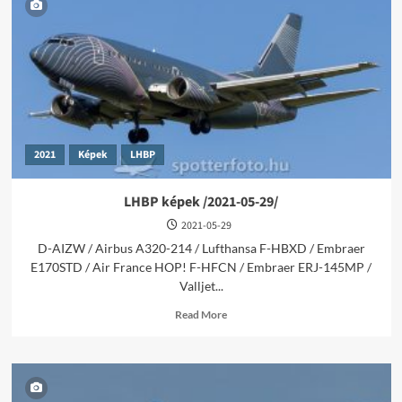
/2024-
07-
21/
2021
Képek
LHBP
LHBP képek /2021-05-29/
2021-05-29
D-AIZW / Airbus A320-214 / Lufthansa F-HBXD / Embraer
E170STD / Air France HOP! F-HFCN / Embraer ERJ-145MP /
Valljet...
Read
Read More
more
about
LHBP
képek
/2021-