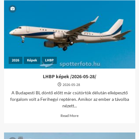
2026
Képek
LHBP
LHBP képek /2026-05-28/
2026-05-28
A Budapesti BL döntő előtt már csütörtök délután elképesztő
forgalom volt a Ferihegyi reptéren. Amikor az ember a távolba
nézett...
Read
Read More
more
about
LHBP
képek