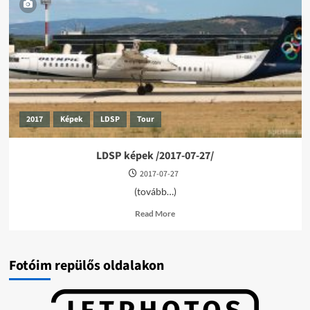
/2026-
05-
28/
2017
Képek
LDSP
Tour
LDSP képek /2017-07-27/
2017-07-27
(tovább…)
Read
Read More
more
about
LDSP
képek
Fotóim repülős oldalakon
/2017-
07-
27/