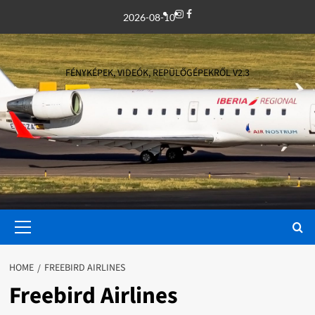
Skip
Instagram
Facebook
2026-08-10
to
content
FÉNYKÉPEK, VIDEÓK, REPÜLŐGÉPEKRŐL V2.3
Primary
Menu
HOME
FREEBIRD AIRLINES
Freebird Airlines