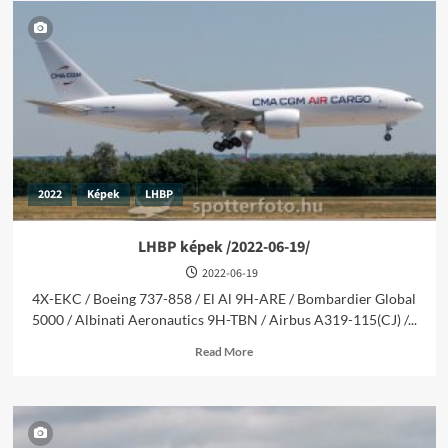
2022
Képek
LHBP
LHBP képek /2022-06-19/
2022-06-19
4X-EKC / Boeing 737-858 / El Al 9H-ARE / Bombardier Global
5000 / Albinati Aeronautics 9H-TBN / Airbus A319-115(CJ) /...
Read
Read More
more
about
LHBP
képek
/2022-