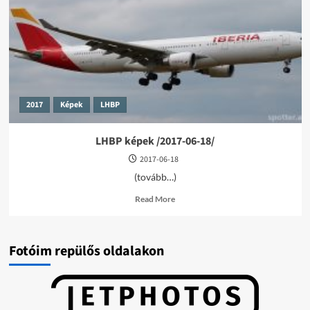
06-
19/
2017
Képek
LHBP
LHBP képek /2017-06-18/
2017-06-18
(tovább…)
Read
Read More
more
about
LHBP
képek
Fotóim repülős oldalakon
/2017-
06-
18/