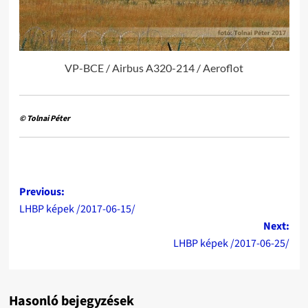
VP-BCE / Airbus A320-214 / Aeroflot
© Tolnai Péter
Post
Previous:
LHBP képek /2017-06-15/
navigation
Next:
LHBP képek /2017-06-25/
Hasonló bejegyzések