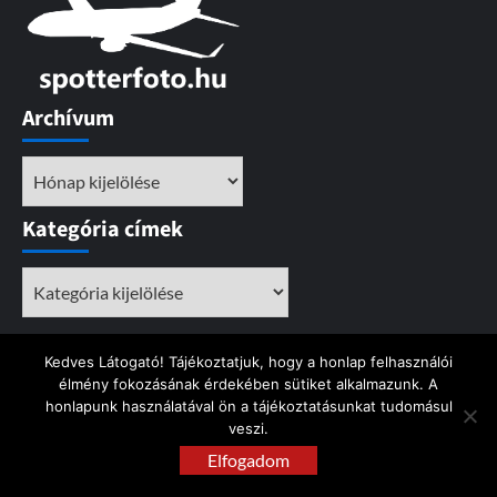
Archívum
Archívum
Kategória címek
Kategória
címek
Kedves Látogató! Tájékoztatjuk, hogy a honlap felhasználói
élmény fokozásának érdekében sütiket alkalmazunk. A
honlapunk használatával ön a tájékoztatásunkat tudomásul
Kezdőlap
Pályairány
LHBP
Szerzői jog!
veszi.
Instagram
Elfogadom
Facebook