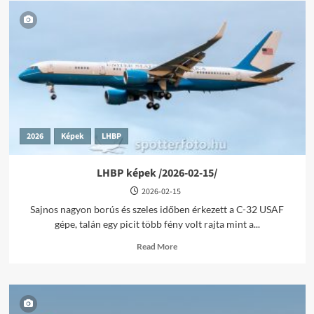
2026
Képek
LHBP
LHBP képek /2026-02-15/
2026-02-15
Sajnos nagyon borús és szeles időben érkezett a C-32 USAF
gépe, talán egy picit több fény volt rajta mint a...
Read
Read More
more
about
LHBP
képek
/2026-