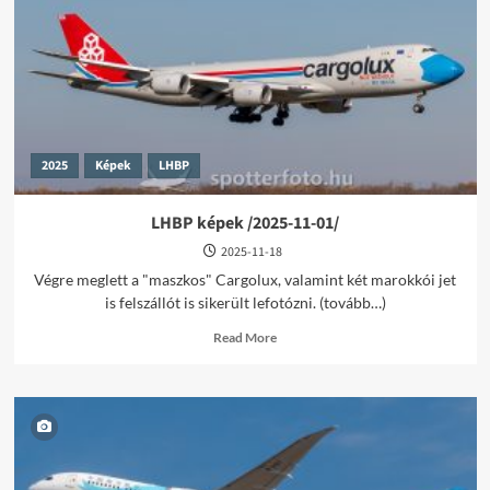
02-
15/
2025
Képek
LHBP
LHBP képek /2025-11-01/
2025-11-18
Végre meglett a "maszkos" Cargolux, valamint két marokkói jet
is felszállót is sikerült lefotózni. (tovább…)
Read
Read More
more
about
LHBP
képek
/2025-
11-
01/