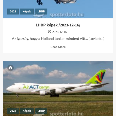
2023
Képek
LHBP
LHBP képek /2023-12-16/
2023-12-16
Az igazság, hogy a Holland tanker mindent vitt... (tovább…)
Read
Read More
more
about
LHBP
képek
/2023-
12-
16/
2023
Képek
LHBP