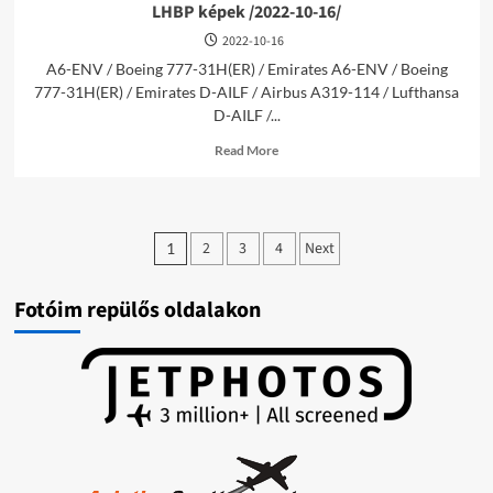
LHBP képek /2022-10-16/
2022-10-16
A6-ENV / Boeing 777-31H(ER) / Emirates A6-ENV / Boeing
777-31H(ER) / Emirates D-AILF / Airbus A319-114 / Lufthansa
D-AILF /...
Read
Read More
more
about
LHBP
képek
Bejegyzések
/2022-
2
3
4
Next
1
10-
lapozása
16/
Fotóim repülős oldalakon