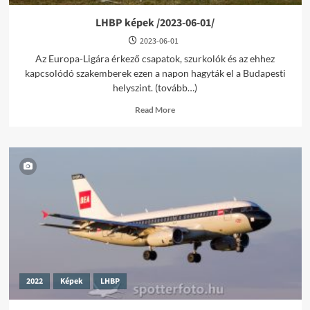
LHBP képek /2023-06-01/
2023-06-01
Az Europa-Ligára érkező csapatok, szurkolók és az ehhez
kapcsolódó szakemberek ezen a napon hagyták el a Budapesti
helyszint. (tovább…)
Read
Read More
more
about
LHBP
képek
/2023-
06-
01/
2022
Képek
LHBP