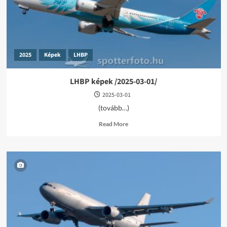
2025
Képek
LHBP
LHBP képek /2025-03-01/
2025-03-01
(tovább…)
Read
Read More
more
about
LHBP
képek
/2025-
03-
01/