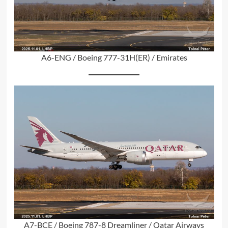
A6-ENG / Boeing 777-31H(ER) / Emirates
A7-BCE / Boeing 787-8 Dreamliner / Qatar Airways