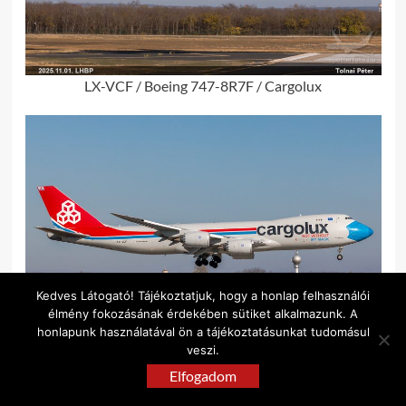
LX-VCF / Boeing 747-8R7F / Cargolux
Kedves Látogató! Tájékoztatjuk, hogy a honlap felhasználói
élmény fokozásának érdekében sütiket alkalmazunk. A
honlapunk használatával ön a tájékoztatásunkat tudomásul
veszi.
LX-VCF / Boeing 747-8R7F / Cargolux
Elfogadom