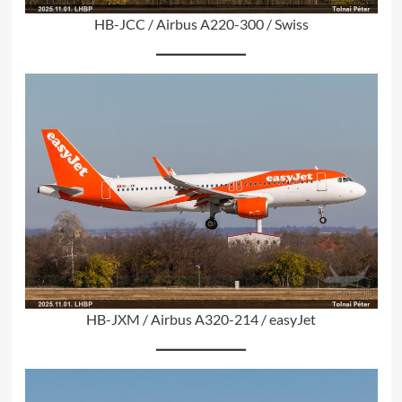
HB-JCC / Airbus A220-300 / Swiss
HB-JXM / Airbus A320-214 / easyJet