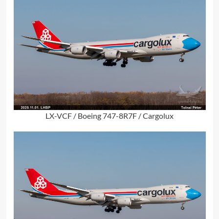
LX-VCF / Boeing 747-8R7F / Cargolux