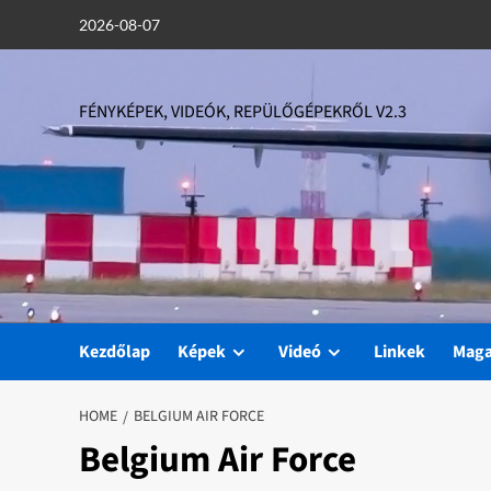
Skip
2026-08-07
to
content
FÉNYKÉPEK, VIDEÓK, REPÜLŐGÉPEKRŐL V2.3
Kezdőlap
Képek
Videó
Linkek
Mag
HOME
BELGIUM AIR FORCE
Belgium Air Force