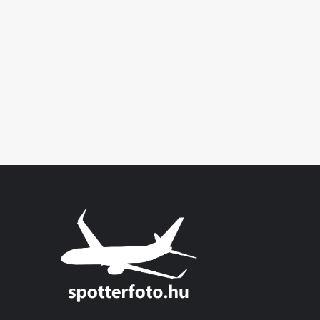
Air
Fest
2015
–
Airport
Sliač