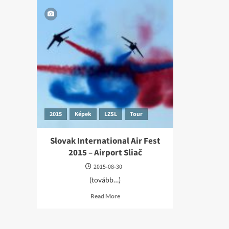
2015
Képek
LZSL
Tour
Slovak International Air Fest
2015 – Airport Sliač
2015-08-30
(tovább…)
Read
Read More
more
about
Slovak
International