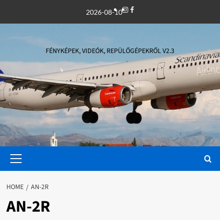
Skip
Instagram
Facebook
2026-08-10
to
content
FÉNYKÉPEK, VIDEÓK, REPÜLŐGÉPEKRŐL V2.3
Primary
Menu
HOME
AN-2R
AN-2R