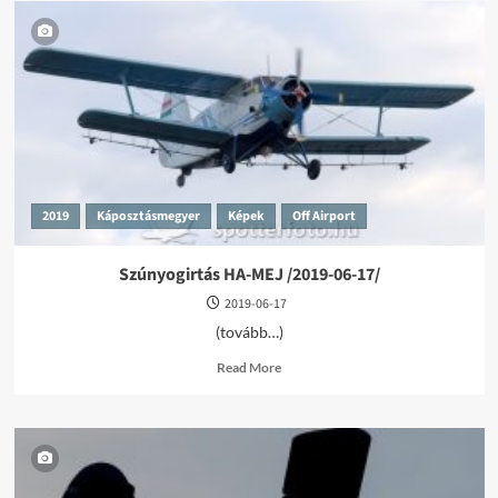
2019
Káposztásmegyer
Képek
Off Airport
Szúnyogirtás HA-MEJ /2019-06-17/
2019-06-17
(tovább…)
Read
Read More
more
about
Szúnyogirtás
HA-
MEJ
/2019-
06-