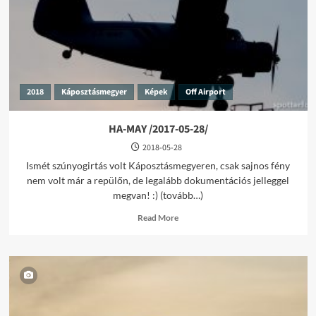
17/
2018
Káposztásmegyer
Képek
Off Airport
HA-MAY /2017-05-28/
2018-05-28
Ismét szúnyogirtás volt Káposztásmegyeren, csak sajnos fény
nem volt már a repülőn, de legalább dokumentációs jelleggel
megvan! :) (tovább…)
Read
Read More
more
about
HA-
MAY
/2017-
05-
28/