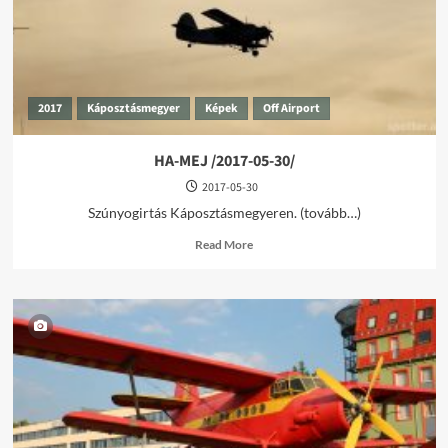
2017
Káposztásmegyer
Képek
Off Airport
HA-MEJ /2017-05-30/
2017-05-30
Szúnyogirtás Káposztásmegyeren. (tovább…)
Read
Read More
more
about
HA-
MEJ
/2017-
05-
30/