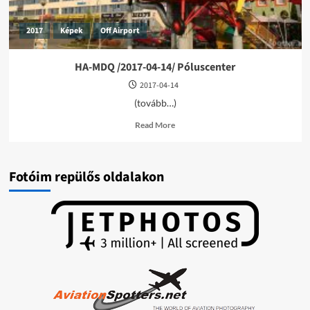
2017
Képek
Off Airport
HA-MDQ /2017-04-14/ Póluscenter
2017-04-14
(tovább…)
Read
Read More
more
about
HA-
MDQ
Fotóim repülős oldalakon
/2017-
04-
14/
Póluscenter