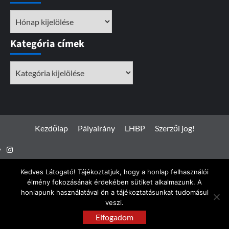
Archívum
Kategória címek
Kategória
címek
Kezdőlap
Pályairány
LHBP
Szerzői jog!
Instagram
Facebook
Kedves Látogató! Tájékoztatjuk, hogy a honlap felhasználói
élmény fokozásának érdekében sütiket alkalmazunk. A
honlapunk használatával ön a tájékoztatásunkat tudomásul
veszi.
Spotterfoto.hu © Minden jog fenntartva 2017 - 2026
|
Elfogadom
CoverNews
by AF themes.