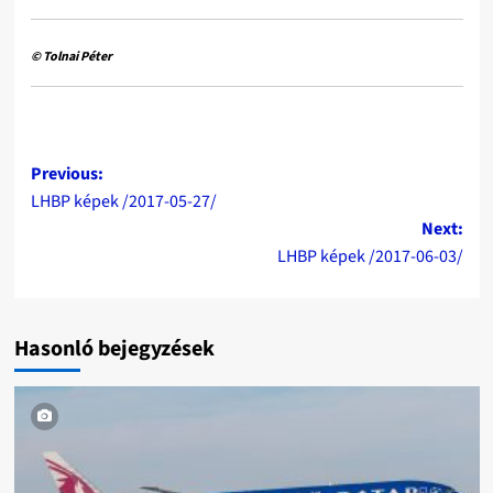
© Tolnai Péter
Post
Previous:
LHBP képek /2017-05-27/
navigation
Next:
LHBP képek /2017-06-03/
Hasonló bejegyzések