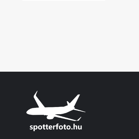
about
Szent
István
Nap,
Budapest-
képek
/2024-
08-
20/