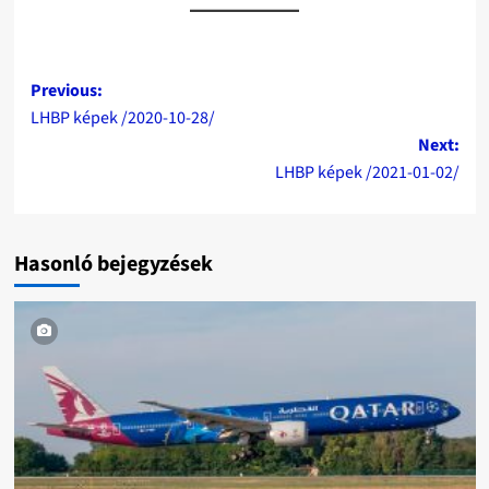
Post
Previous:
LHBP képek /2020-10-28/
navigation
Next:
LHBP képek /2021-01-02/
Hasonló bejegyzések