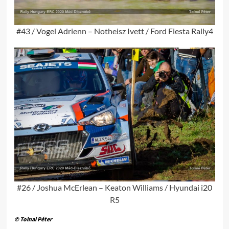
#43 / Vogel Adrienn – Notheisz Ivett / Ford Fiesta Rally4
#26 / Joshua McErlean – Keaton Williams / Hyundai i20
R5
© Tolnai Péter