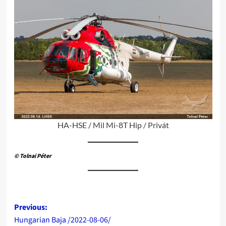
HA-HSE / Mil Mi-8T Hip / Privát
© Tolnai Péter
Post
Previous:
Hungarian Baja /2022-08-06/
navigation