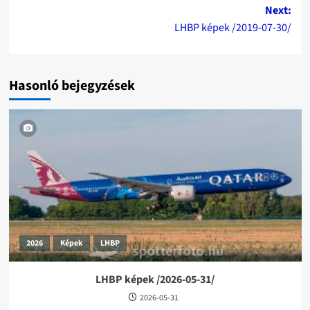
navigation
Next:
LHBP képek /2019-07-30/
Hasonló bejegyzések
2026
Képek
LHBP
LHBP képek /2026-05-31/
2026-05-31