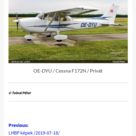
OE-DYU / Cessna F172N / Privát
© Tolnai Péter
Post
Previous:
LHBP képek /2019-07-18/