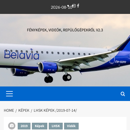
Skip
Instagram
Facebook
2026-08-10
to
content
FÉNYKÉPEK, VIDEÓK, REPÜLŐGÉPEKRŐL V2.3
Primary
Menu
HOME
KÉPEK
LHSK KÉPEK /2019-07-14/
2019
Képek
LHSK
Vidék