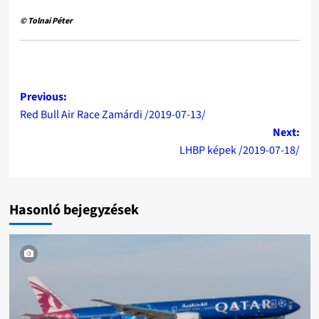
© Tolnai Péter
Post
Previous:
Red Bull Air Race Zamárdi /2019-07-13/
navigation
Next:
LHBP képek /2019-07-18/
Hasonló bejegyzések