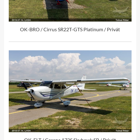
OK-BRO / Cirrus SR22T-GTS Platinum / Privát
OK-ELT / Cessna 172S Skyhawk SP / Privát