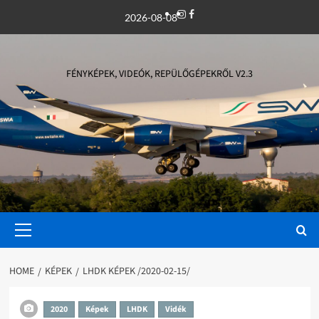
Skip
Instagram
Facebook
2026-08-08
to
content
FÉNYKÉPEK, VIDEÓK, REPÜLŐGÉPEKRŐL V2.3
Primary
Menu
HOME
KÉPEK
LHDK KÉPEK /2020-02-15/
2020
Képek
LHDK
Vidék