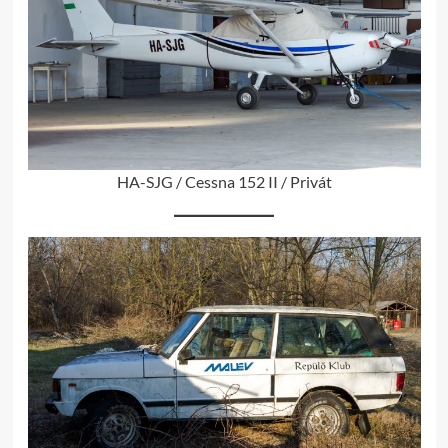
HA-SJG / Cessna 152 II / Privát