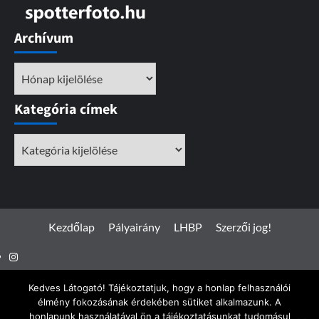
Archívum
Archívum
Kategória címek
Kategória
címek
Kezdőlap
Pályairány
LHBP
Szerzői jog!
Instagram
Facebook
Kedves Látogató! Tájékoztatjuk, hogy a honlap felhasználói
élmény fokozásának érdekében sütiket alkalmazunk. A
honlapunk használatával ön a tájékoztatásunkat tudomásul