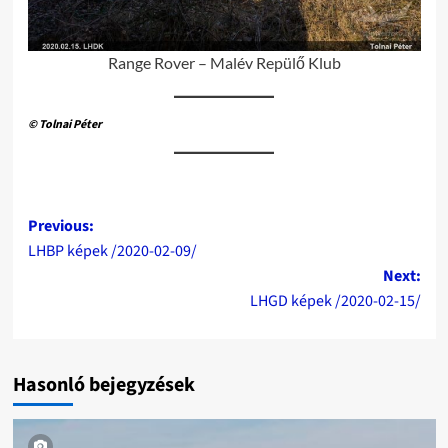
Range Rover – Malév Repülő Klub
© Tolnai Péter
Post
Previous:
LHBP képek /2020-02-09/
navigation
Next:
LHGD képek /2020-02-15/
Hasonló bejegyzések