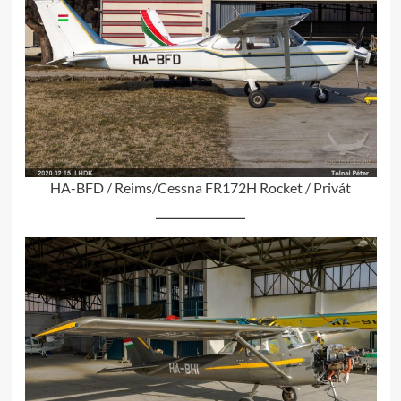
HA-BFD / Reims/Cessna FR172H Rocket / Privát