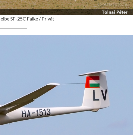
eibe SF-25C Falke / Privát