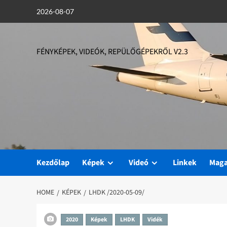
Skip
2026-08-07
to
content
FÉNYKÉPEK, VIDEÓK, REPÜLŐGÉPEKRŐL V2.3
Kezdőlap
Képek
Videó
Linkek
Mag
HOME
KÉPEK
LHDK /2020-05-09/
2020
Képek
LHDK
Vidék