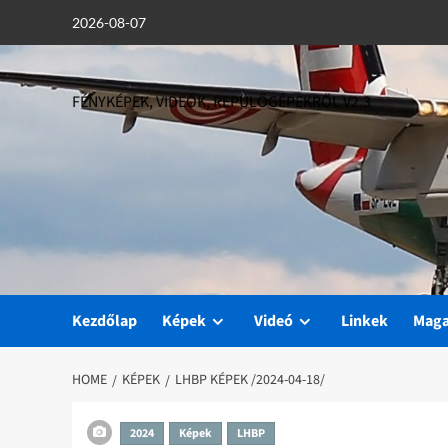
Skip
2026-08-07
to
content
FÉNYKÉPEK, VIDEÓK, REPÜLŐGÉPEKRŐL V2.3
Kezdőlap
Képek
Videó
Linkek
Mag
HOME
KÉPEK
LHBP KÉPEK /2024-04-18/
2024
Képek
LHBP