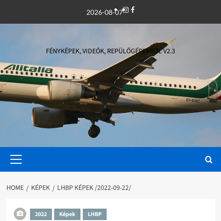
Skip
Instagram
Facebook
2026-08-07
to
content
FÉNYKÉPEK, VIDEÓK, REPÜLŐGÉPEKRŐL V2.3
Primary
Menu
HOME
KÉPEK
LHBP KÉPEK /2022-09-22/
2022
Képek
LHBP