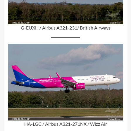
G-EUXH / Airbus A321-231/ British Airways
HA-LGC / Airbus A321-271NX / Wizz Air