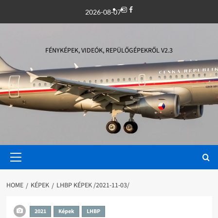
Skip
Instagram
Facebook
2026-08-07
to
content
FÉNYKÉPEK, VIDEÓK, REPÜLŐGÉPEKRŐL V2.3
Primary
Menu
HOME
KÉPEK
LHBP KÉPEK /2021-11-03/
2021
Képek
LHBP