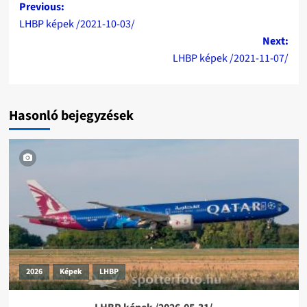
Post
Previous:
LHBP képek /2021-10-03/
navigation
Next:
LHBP képek /2021-11-07/
Hasonló bejegyzések
2026
Képek
LHBP