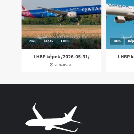
2026
Képek
LHBP
2026
Ké
LHBP képek /2026-05-31/
LHBP k
2026-05-31