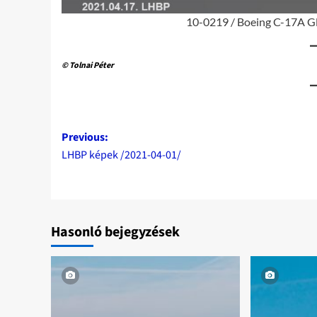
10-0219 / Boeing C-17A Glo
© Tolnai Péter
Post
Previous:
LHBP képek /2021-04-01/
navigation
Hasonló bejegyzések