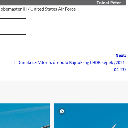
bemaster III / United States Air Force
Next:
I. Dunakeszi Vitorlázórepülő Bajnokság LHDK képek /2021-
04-17/