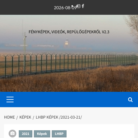
Skip
Instagram
Facebook
2026-08-09
to
content
FÉNYKÉPEK, VIDEÓK, REPÜLŐGÉPEKRŐL V2.3
Primary
Menu
HOME
KÉPEK
LHBP KÉPEK /2021-03-21/
2021
Képek
LHBP