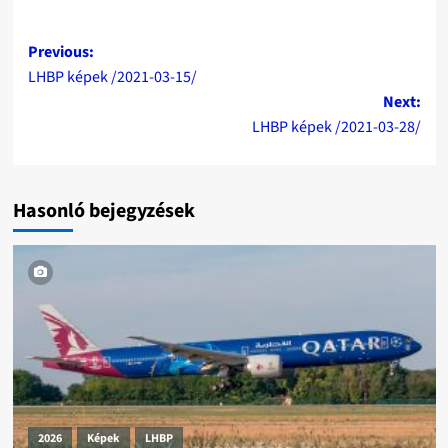
Post
Previous:
LHBP képek /2021-03-15/
navigation
Next:
LHBP képek /2021-03-28/
Hasonló bejegyzések
2026
Képek
LHBP