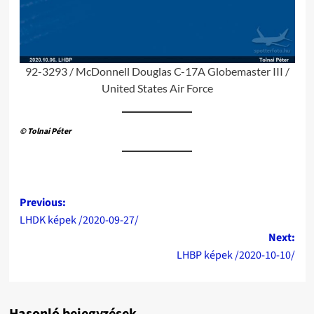
92-3293 / McDonnell Douglas C-17A Globemaster III /
United States Air Force
© Tolnai Péter
Post
Previous:
LHDK képek /2020-09-27/
navigation
Next:
LHBP képek /2020-10-10/