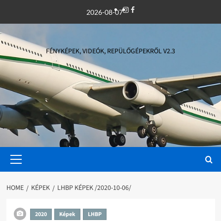
Skip
Instagram
Facebook
2026-08-07
to
content
FÉNYKÉPEK, VIDEÓK, REPÜLŐGÉPEKRŐL V2.3
Primary
Menu
HOME
KÉPEK
LHBP KÉPEK /2020-10-06/
2020
Képek
LHBP