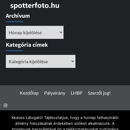
Archívum
Archívum
Kategória címek
Kategória
címek
Kezdőlap
Pályairány
LHBP
Szerzői jog!
Instagram
Facebook
Kedves Látogató! Tájékoztatjuk, hogy a honlap felhasználói
élmény fokozásának érdekében sütiket alkalmazunk. A
honlapunk használatával ön a tájékoztatásunkat tudomásul