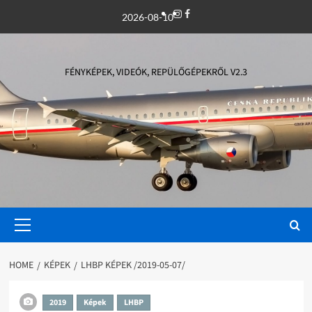
Skip
Instagram
Facebook
2026-08-10
to
content
FÉNYKÉPEK, VIDEÓK, REPÜLŐGÉPEKRŐL V2.3
Primary
Menu
HOME
KÉPEK
LHBP KÉPEK /2019-05-07/
2019
Képek
LHBP