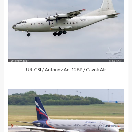
UR-CSI / Antonov An-12BP / Cavok Air