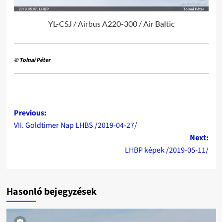
YL-CSJ / Airbus A220-300 / Air Baltic
© Tolnai Péter
Post
Previous:
VII. Goldtimer Nap LHBS /2019-04-27/
navigation
Next:
LHBP képek /2019-05-11/
Hasonló bejegyzések