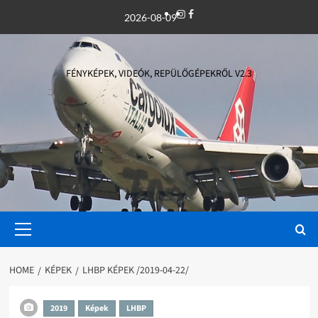
Skip
Instagram
Facebook
2026-08-09
to
content
FÉNYKÉPEK, VIDEÓK, REPÜLŐGÉPEKRŐL V2.3
Primary
Menu
HOME
KÉPEK
LHBP KÉPEK /2019-04-22/
2019
Képek
LHBP