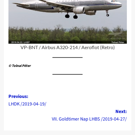
VP-BNT / Airbus A320-214 / Aeroflot (Retro)
© Tolnai Péter
Post
Previous:
LHDK /2019-04-19/
navigation
Next:
VII. Goldtimer Nap LHBS /2019-04-27/