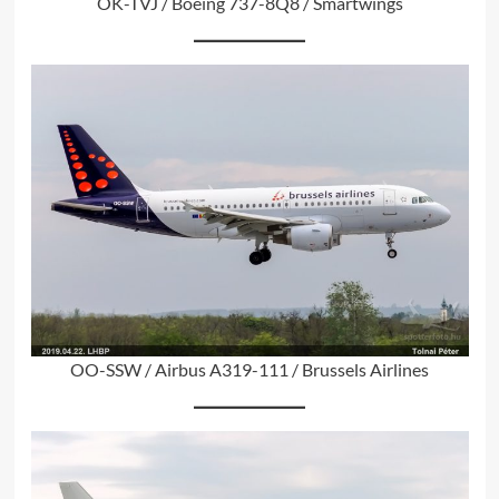
OK-TVJ / Boeing 737-8Q8 / Smartwings
OO-SSW / Airbus A319-111 / Brussels Airlines