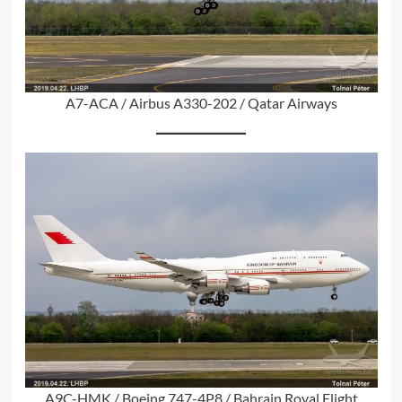
A7-ACA / Airbus A330-202 / Qatar Airways
A9C-HMK / Boeing 747-4P8 / Bahrain Royal Flight