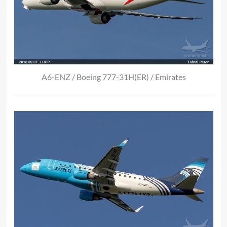
A6-ENZ / Boeing 777-31H(ER) / Emirates