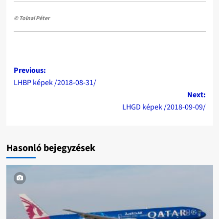
© Tolnai Péter
Post
Previous:
LHBP képek /2018-08-31/
navigation
Next:
LHGD képek /2018-09-09/
Hasonló bejegyzések