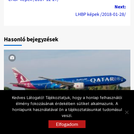
navigation
Next:
LHBP képek /2018-01-28/
Hasonló bejegyzések
Kedves Látogató! Tájékoztatjuk, hogy a honlap felhasználói
élmény fokozásának érdekében sütiket alkalmazunk. A
2026
Képek
LHBP
honlapunk használatával ön a tájékoztatásunkat tudomásul
veszi.
LHBP képek /2026-05-31/
Elfogadom
2026-05-31