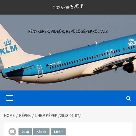
Skip
Instagram
Facebook
2026-08-07
to
content
FÉNYKÉPEK, VIDEÓK, REPÜLŐGÉPEKRŐL V2.3
Primary
Menu
HOME
KÉPEK
LHBP KÉPEK /2018-01-07/
2018
Képek
LHBP