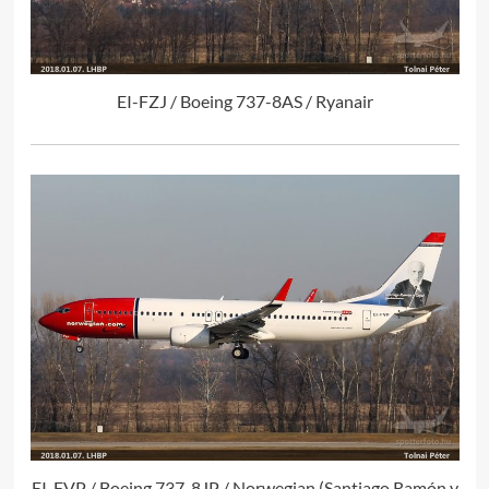
EI-FZJ / Boeing 737-8AS / Ryanair
EI-FVP / Boeing 737-8JP / Norwegian (Santiago Ramón y