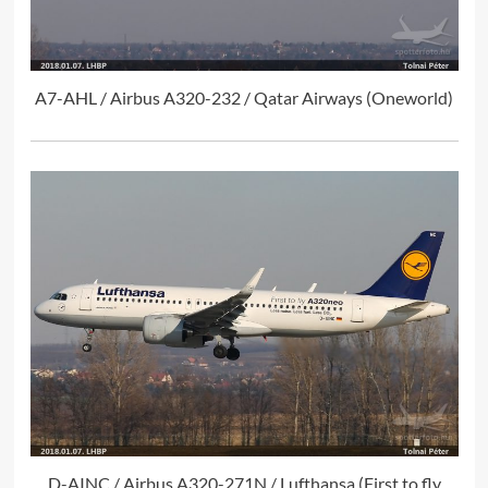
A7-AHL / Airbus A320-232 / Qatar Airways (Oneworld)
D-AINC / Airbus A320-271N / Lufthansa (First to fly