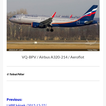
VQ-BPV / Airbus A320-214 / Aeroflot
© Tolnai Péter
Post
Previous:
LHBP képek /2017-12-27/