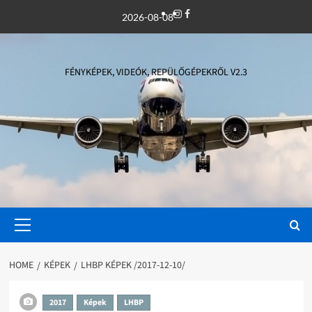
Skip
Instagram
Facebook
2026-08-08
to
content
FÉNYKÉPEK, VIDEÓK, REPÜLŐGÉPEKRŐL V2.3
Primary
Menu
HOME
KÉPEK
LHBP KÉPEK /2017-12-10/
2017
Képek
LHBP