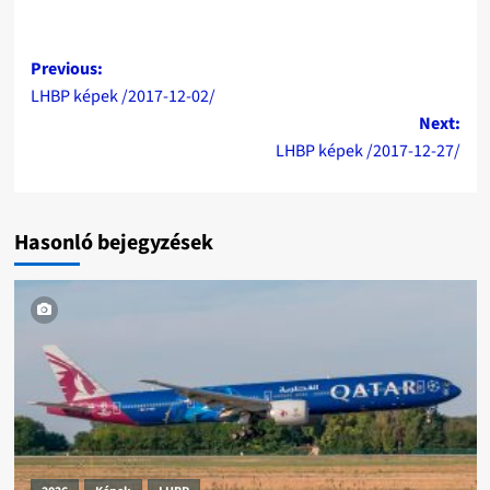
Post
Previous:
LHBP képek /2017-12-02/
navigation
Next:
LHBP képek /2017-12-27/
Hasonló bejegyzések