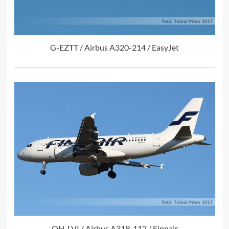
G-EZTT / Airbus A320-214 / EasyJet
OH-LVI / Airbus A319-112 / Finnair