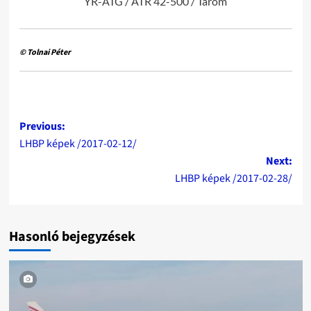
YR-ATG / ATR 42-500 / Tarom
© Tolnai Péter
Post
Previous:
LHBP képek /2017-02-12/
navigation
Next:
LHBP képek /2017-02-28/
Hasonló bejegyzések