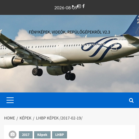
Skip
Instagram
Facebook
2026-08-09
to
content
FÉNYKÉPEK, VIDEÓK, REPÜLŐGÉPEKRŐL V2.3
Primary
Menu
HOME
KÉPEK
LHBP KÉPEK /2017-02-19/
2017
Képek
LHBP