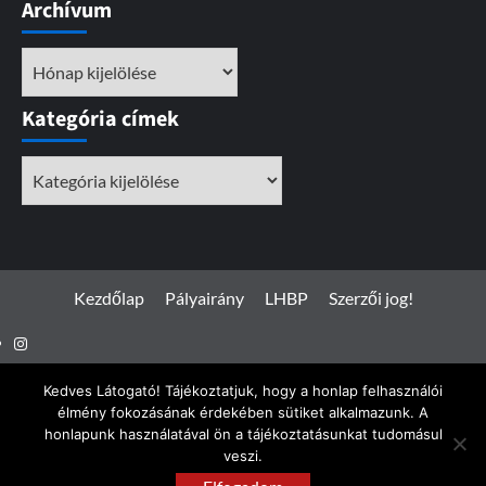
Archívum
Archívum
Kategória címek
Kategória
címek
Kezdőlap
Pályairány
LHBP
Szerzői jog!
Instagram
Facebook
Kedves Látogató! Tájékoztatjuk, hogy a honlap felhasználói
élmény fokozásának érdekében sütiket alkalmazunk. A
honlapunk használatával ön a tájékoztatásunkat tudomásul
veszi.
Spotterfoto.hu © Minden jog fenntartva 2017 - 2026
|