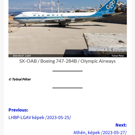
SX-OAB / Boeing 747-284B / Olympic Airways
© Tolnai Péter
Post
Previous:
LHBP-LGAV képek /2023-05-25/
navigation
Next:
Athén, képek /2023-05-27/