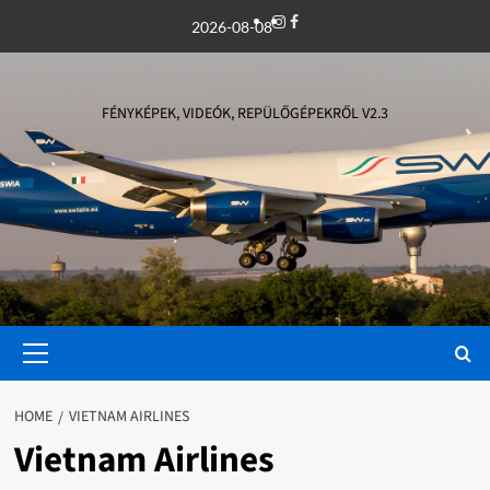
Skip
Instagram
Facebook
2026-08-08
to
content
FÉNYKÉPEK, VIDEÓK, REPÜLŐGÉPEKRŐL V2.3
Primary
Menu
HOME
VIETNAM AIRLINES
Vietnam Airlines