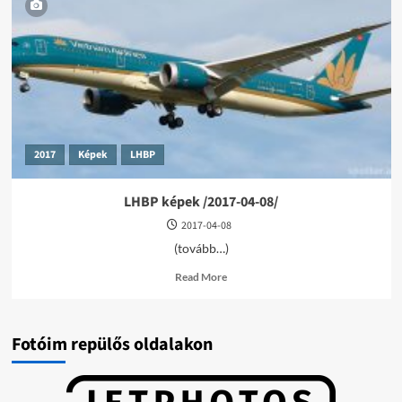
/2018-
10-
14/
2017
Képek
LHBP
LHBP képek /2017-04-08/
2017-04-08
(tovább…)
Read
Read More
more
about
LHBP
képek
Fotóim repülős oldalakon
/2017-
04-
08/