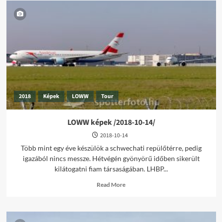
2018
Képek
LOWW
Tour
LOWW képek /2018-10-14/
2018-10-14
Több mint egy éve készülök a schwechati repülőtérre, pedig
igazából nincs messze. Hétvégén gyönyörű időben sikerült
kilátogatni fiam társaságában. LHBP...
Read
Read More
more
about
LOWW
képek