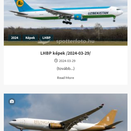
2024
Képek
LHBP
LHBP képek /2024-03-29/
2024-03-29
(tovább…)
Read
Read More
more
about
LHBP
képek
/2024-
03-
29/