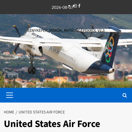
Skip
Instagram
Facebook
2026-08-07
to
content
FÉNYKÉPEK, VIDEÓK, REPÜLŐGÉPEKRŐL V2.3
Primary
Menu
HOME
UNITED STATES AIR FORCE
United States Air Force