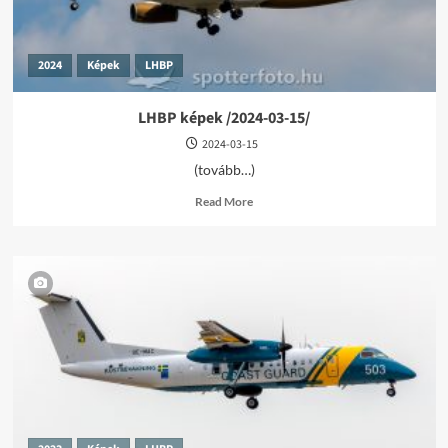
2024
Képek
LHBP
LHBP képek /2024-03-15/
2024-03-15
(tovább…)
Read
Read More
more
about
LHBP
képek
/2024-
03-
15/