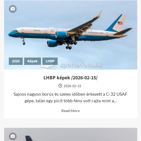
2026
Képek
LHBP
LHBP képek /2026-02-15/
2026-02-15
Sajnos nagyon borús és szeles időben érkezett a C-32 USAF
gépe, talán egy picit több fény volt rajta mint a...
Read
Read More
more
about
LHBP
képek
/2026-