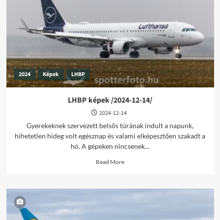
02-
15/
2024
Képek
LHBP
LHBP képek /2024-12-14/
2024-12-14
Gyerekeknek szervezett belsős túrának indult a napunk,
hihetetlen hideg volt egésznap és valami elképesztően szakadt a
hó. A gépeken nincsenek...
Read
Read More
more
about
LHBP
képek
/2024-
12-
14/