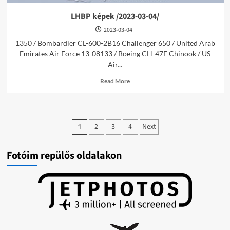
LHBP képek /2023-03-04/
2023-03-04
1350 / Bombardier CL-600-2B16 Challenger 650 / United Arab
Emirates Air Force 13-08133 / Boeing CH-47F Chinook / US
Air...
Read
Read More
more
about
LHBP
képek
Bejegyzések
/2023-
2
3
4
Next
1
03-
lapozása
04/
Fotóim repülős oldalakon