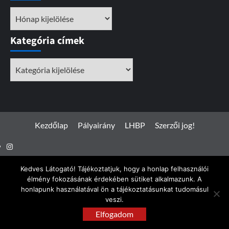
Archívum
Kategória címek
Kategória
címek
Kezdőlap
Pályairány
LHBP
Szerzői jog!
Instagram
Facebook
Kedves Látogató! Tájékoztatjuk, hogy a honlap felhasználói
élmény fokozásának érdekében sütiket alkalmazunk. A
honlapunk használatával ön a tájékoztatásunkat tudomásul
veszi.
Spotterfoto.hu © Minden jog fenntartva 2017 - 2026
|
Elfogadom
CoverNews
by AF themes.