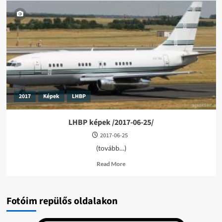
2017
Képek
LHBP
LHBP képek /2017-06-25/
2017-06-25
(tovább…)
Read
Read More
more
about
LHBP
képek
Fotóim repülős oldalakon
/2017-
06-
25/