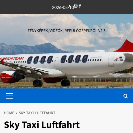
Skip
Instagram
Facebook
2026-08-10
to
content
FÉNYKÉPEK, VIDEÓK, REPÜLŐGÉPEKRŐL V2.3
Primary
Menu
HOME
SKY TAXI LUFTFAHRT
Sky Taxi Luftfahrt