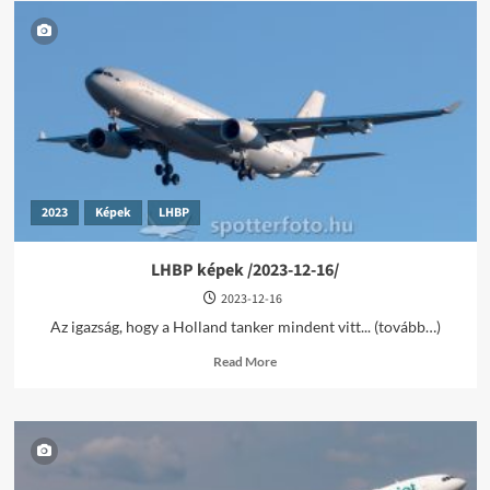
2023
Képek
LHBP
LHBP képek /2023-12-16/
2023-12-16
Az igazság, hogy a Holland tanker mindent vitt... (tovább…)
Read
Read More
more
about
LHBP
képek
/2023-
12-
16/