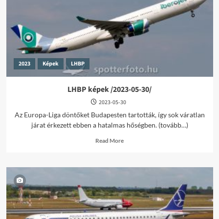
2023
Képek
LHBP
LHBP képek /2023-05-30/
2023-05-30
Az Europa-Liga döntőket Budapesten tartották, így sok váratlan
járat érkezett ebben a hatalmas hőségben. (tovább…)
Read
Read More
more
about
LHBP
képek
/2023-
05-
30/