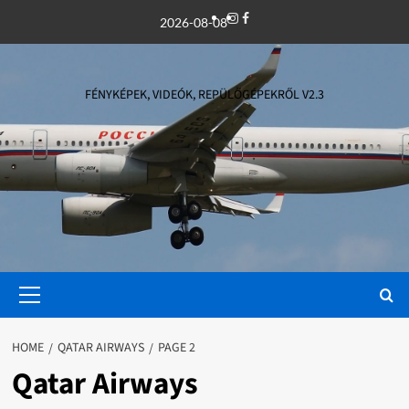
Skip
Instagram
Facebook
2026-08-08
to
content
FÉNYKÉPEK, VIDEÓK, REPÜLŐGÉPEKRŐL V2.3
Primary
Menu
HOME
QATAR AIRWAYS
PAGE 2
Qatar Airways