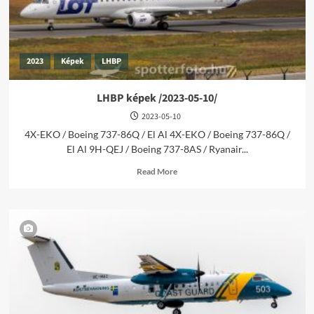
2023
Képek
LHBP
LHBP képek /2023-05-10/
2023-05-10
4X-EKO / Boeing 737-86Q / El Al 4X-EKO / Boeing 737-86Q /
El Al 9H-QEJ / Boeing 737-8AS / Ryanair...
Read
Read More
more
about
LHBP
képek
/2023-
05-
10/