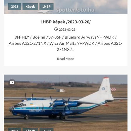
2023
Képek
LHBP
LHBP képek /2023-03-26/
2023-03-26
9H-HLY / Boeing 737-85F / Bluebird Airways 9H-WDK /
Airbus A321-271NX / Wizz Air Malta 9H-WDK / Airbus A321-
271NX /...
Read
Read More
more
about
LHBP
képek
/2023-
03-
26/