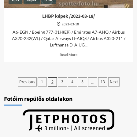
2023
Képek
LHBP
LHBP képek /2023-03-18/
2023-03-18
A6-EGN / Boeing 777-31H(ER) / Emirates A7-AHQ / Airbus
A320-232(WL) / Qatar Airways D-AIQS / Airbus A320-211 /
Lufthansa D-AIUG...
Read
Read More
more
about
LHBP
képek
Bejegyzések
/2023-
Previous
1
3
4
5
13
Next
2
…
03-
lapozása
18/
Fotóim repülős oldalakon