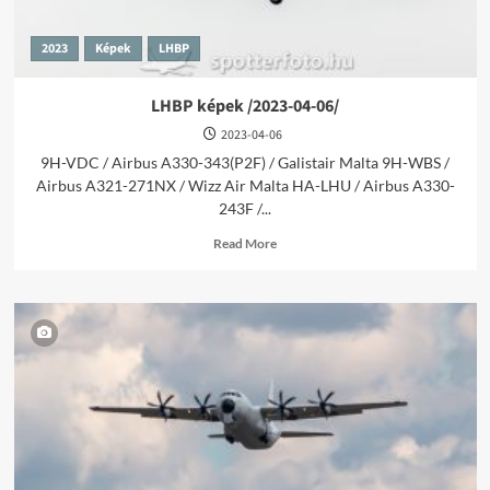
2023
Képek
LHBP
LHBP képek /2023-04-06/
2023-04-06
9H-VDC / Airbus A330-343(P2F) / Galistair Malta 9H-WBS /
Airbus A321-271NX / Wizz Air Malta HA-LHU / Airbus A330-
243F /...
Read
Read More
more
about
LHBP
képek
/2023-
04-
06/