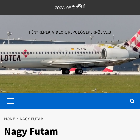
Skip
Instagram
Facebook
2026-08-09
to
content
FÉNYKÉPEK, VIDEÓK, REPÜLŐGÉPEKRŐL V2.3
Primary
Menu
HOME
NAGY FUTAM
Nagy Futam