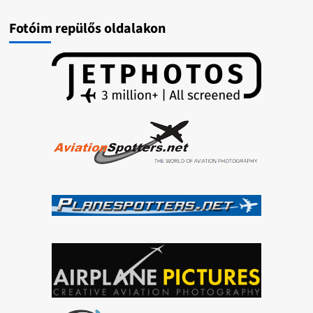
Nagy
Futam
Fotóim repülős oldalakon
III.
2015
–
Air
Show
–
videó