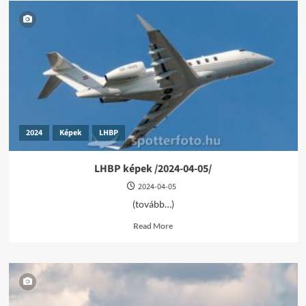
2024
Képek
LHBP
LHBP képek /2024-04-05/
2024-04-05
(tovább…)
Read
Read More
more
about
LHBP
képek
/2024-
04-
05/