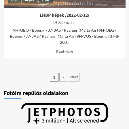
2022
Képek
LHBP
LHBP képek /2022-02-12/
2022-02-12
9H-QBO / Boeing 737-8AS / Ryanair (Malta Air) 9H-QEG /
Boeing 737-8AS / Ryanair (Malta Air) 9H-VUS / Boeing 737-8-
200...
Read
Read More
more
about
LHBP
képek
Bejegyzések
/2022-
2
Next
1
02-
lapozása
12/
Fotóim repülős oldalakon