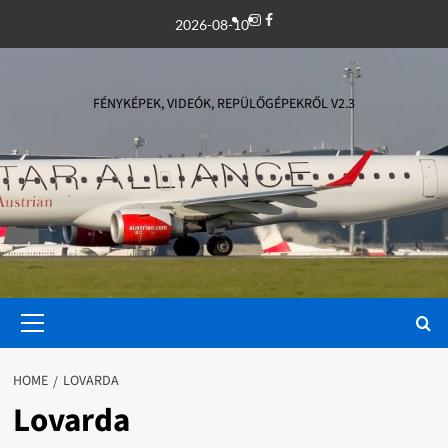
Skip
Instagram
Facebook
2026-08-10
to
content
FÉNYKÉPEK, VIDEÓK, REPÜLŐGÉPEKRŐL V2.3
Primary
Menu
HOME
LOVARDA
Lovarda