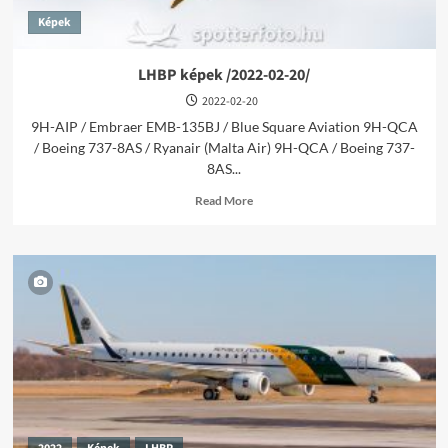
Képek
LHBP képek /2022-02-20/
2022-02-20
9H-AIP / Embraer EMB-135BJ / Blue Square Aviation 9H-QCA
/ Boeing 737-8AS / Ryanair (Malta Air) 9H-QCA / Boeing 737-
8AS...
Read
Read More
more
about
LHBP
képek
/2022-
02-
20/