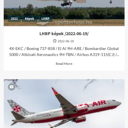
2022
Képek
LHBP
LHBP képek /2022-06-19/
2022-06-19
4X-EKC / Boeing 737-858 / El Al 9H-ARE / Bombardier Global
5000 / Albinati Aeronautics 9H-TBN / Airbus A319-115(CJ) /...
Read
Read More
more
about
LHBP
képek
/2022-
06-
19/