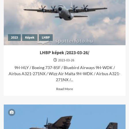
2023
Képek
LHBP
LHBP képek /2023-03-26/
2023-03-26
9H-HLY / Boeing 737-85F / Bluebird Airways 9H-WDK /
Airbus A321-271NX / Wizz Air Malta 9H-WDK / Airbus A321-
271NX /...
Read
Read More
more
about
LHBP
képek
/2023-
03-
26/