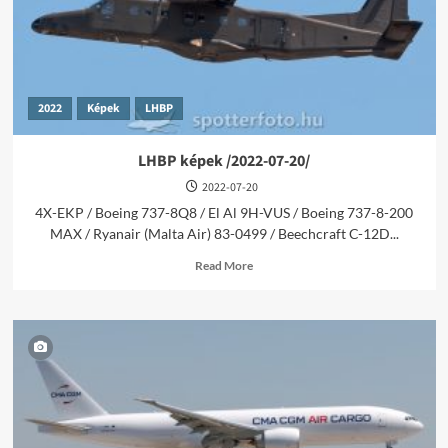
2022
Képek
LHBP
LHBP képek /2022-07-20/
2022-07-20
4X-EKP / Boeing 737-8Q8 / El Al 9H-VUS / Boeing 737-8-200
MAX / Ryanair (Malta Air) 83-0499 / Beechcraft C-12D...
Read
Read More
more
about
LHBP
képek
/2022-
07-
20/