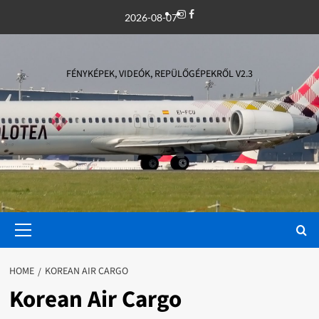
Skip
Instagram
Facebook
2026-08-07
to
content
FÉNYKÉPEK, VIDEÓK, REPÜLŐGÉPEKRŐL V2.3
Primary
Menu
HOME
KOREAN AIR CARGO
Korean Air Cargo