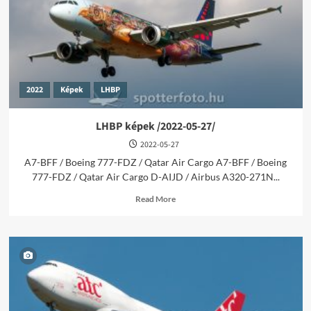
2022
Képek
LHBP
LHBP képek /2022-05-27/
2022-05-27
A7-BFF / Boeing 777-FDZ / Qatar Air Cargo A7-BFF / Boeing
777-FDZ / Qatar Air Cargo D-AIJD / Airbus A320-271N...
Read
Read More
more
about
LHBP
képek
/2022-
05-
27/