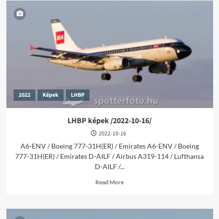
2022
Képek
LHBP
LHBP képek /2022-10-16/
2022-10-16
A6-ENV / Boeing 777-31H(ER) / Emirates A6-ENV / Boeing
777-31H(ER) / Emirates D-AILF / Airbus A319-114 / Lufthansa
D-AILF /...
Read
Read More
more
about
LHBP
képek