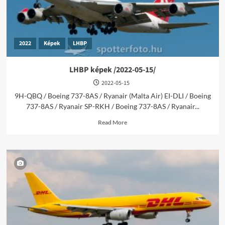
2022
Képek
LHBP
LHBP képek /2022-05-15/
2022-05-15
9H-QBQ / Boeing 737-8AS / Ryanair (Malta Air) EI-DLI / Boeing
737-8AS / Ryanair SP-RKH / Boeing 737-8AS / Ryanair...
Read
Read More
more
about
LHBP
képek
/2022-
05-
15/