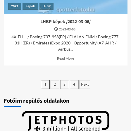
2022
Képek
LHBP
LHBP képek /2022-03-06/
2022-03-06
4X-EHH / Boeing 737-958(ER) / El Al A6-ENM / Boeing 777-
31H(ER) / Emirates (Expo 2020 - Opportunity) A7-AHR /
Airbus...
Read
Read More
more
about
LHBP
képek
Bejegyzések
/2022-
2
3
4
Next
1
03-
lapozása
06/
Fotóim repülős oldalakon