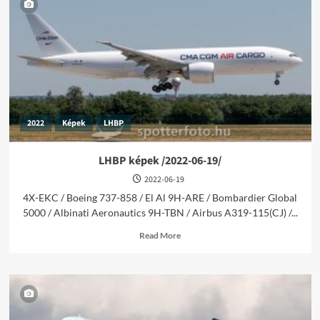
/2022-
10-
16/
2022
Képek
LHBP
LHBP képek /2022-06-19/
2022-06-19
4X-EKC / Boeing 737-858 / El Al 9H-ARE / Bombardier Global
5000 / Albinati Aeronautics 9H-TBN / Airbus A319-115(CJ) /...
Read
Read More
more
about
LHBP
képek
/2022-
06-
19/