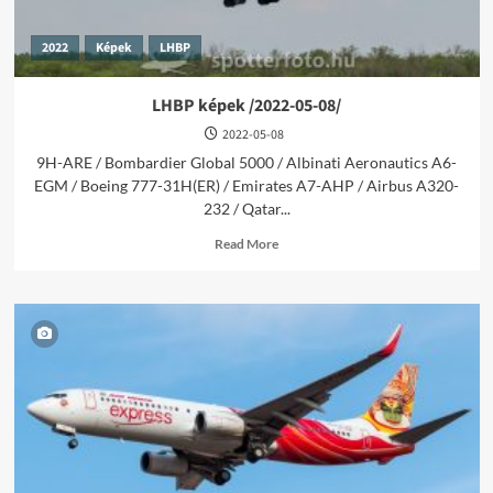
2022
Képek
LHBP
LHBP képek /2022-05-08/
2022-05-08
9H-ARE / Bombardier Global 5000 / Albinati Aeronautics A6-
EGM / Boeing 777-31H(ER) / Emirates A7-AHP / Airbus A320-
232 / Qatar...
Read
Read More
more
about
LHBP
képek
/2022-
05-
08/