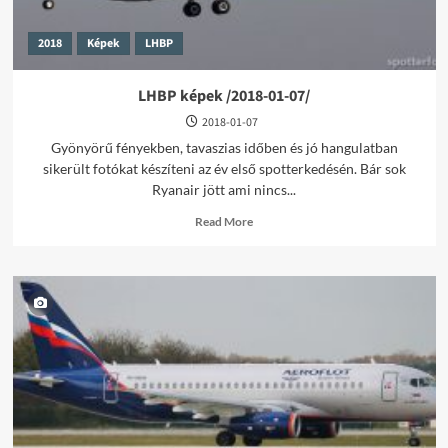
2018
Képek
LHBP
LHBP képek /2018-01-07/
2018-01-07
Gyönyörű fényekben, tavaszias időben és jó hangulatban
sikerült fotókat készíteni az év első spotterkedésén. Bár sok
Ryanair jött ami nincs...
Read
Read More
more
about
LHBP
képek
/2018-
01-
07/