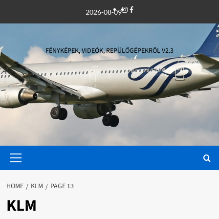
Skip
Instagram
Facebook
2026-08-09
to
content
FÉNYKÉPEK, VIDEÓK, REPÜLŐGÉPEKRŐL V2.3
Primary
Menu
HOME
KLM
PAGE 13
KLM