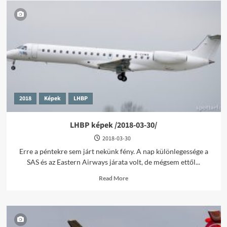
2018
Képek
LHBP
LHBP képek /2018-03-30/
2018-03-30
Erre a péntekre sem járt nekünk fény. A nap különlegessége a
SAS és az Eastern Airways járata volt, de mégsem ettől...
Read
Read More
more
about
LHBP
képek
/2018-