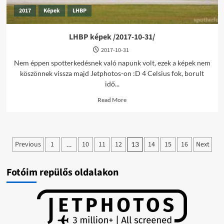
2017
Képek
LHBP
LHBP képek /2017-10-31/
2017-10-31
Nem éppen spotterkedésnek való napunk volt, ezek a képek nem
köszönnek vissza majd Jetphotos-on :D 4 Celsius fok, borult
idő...
Read
Read More
more
about
LHBP
képek
Bejegyzések
/2017-
Previous
1
10
11
12
14
15
16
Next
…
13
10-
lapozása
31/
Fotóim repülős oldalakon