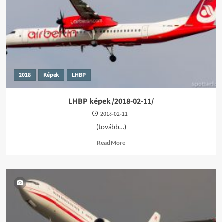
03-
30/
2018
Képek
LHBP
LHBP képek /2018-02-11/
2018-02-11
(tovább…)
Read
Read More
more
about
LHBP
képek
/2018-
02-
11/