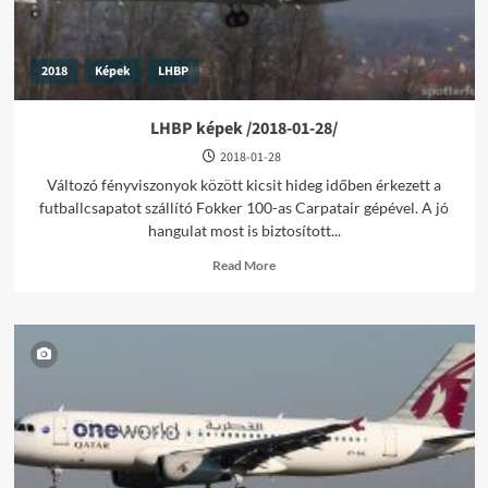
2018
Képek
LHBP
LHBP képek /2018-01-28/
2018-01-28
Változó fényviszonyok között kicsit hideg időben érkezett a
futballcsapatot szállító Fokker 100-as Carpatair gépével. A jó
hangulat most is biztosított...
Read
Read More
more
about
LHBP
képek
/2018-
01-
28/