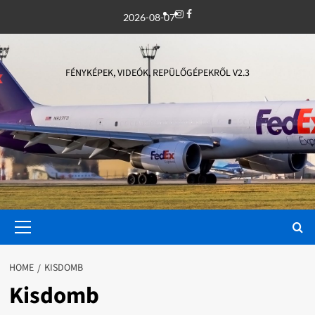
Skip
Instagram
Facebook
2026-08-07
to
content
FÉNYKÉPEK, VIDEÓK, REPÜLŐGÉPEKRŐL V2.3
Primary
Menu
HOME
KISDOMB
Kisdomb