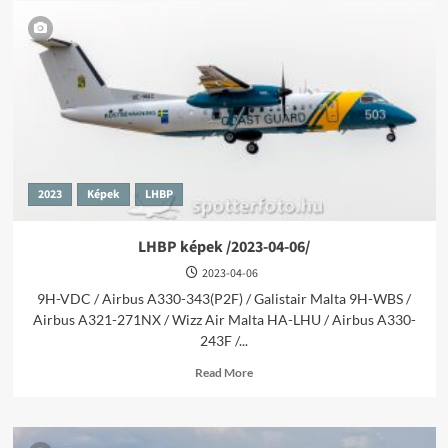
2023
Képek
LHBP
LHBP képek /2023-04-06/
2023-04-06
9H-VDC / Airbus A330-343(P2F) / Galistair Malta 9H-WBS /
Airbus A321-271NX / Wizz Air Malta HA-LHU / Airbus A330-
243F /...
Read
Read More
more
about
LHBP
képek