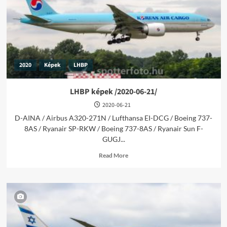
2020
Képek
LHBP
LHBP képek /2020-06-21/
2020-06-21
D-AINA / Airbus A320-271N / Lufthansa EI-DCG / Boeing 737-
8AS / Ryanair SP-RKW / Boeing 737-8AS / Ryanair Sun F-
GUGJ...
Read
Read More
more
about
LHBP
képek
/2020-
06-
21/