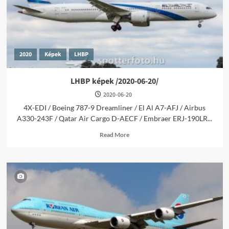
2020
Képek
LHBP
LHBP képek /2020-06-20/
2020-06-20
4X-EDI / Boeing 787-9 Dreamliner / El Al A7-AFJ / Airbus
A330-243F / Qatar Air Cargo D-AECF / Embraer ERJ-190LR...
Read
Read More
more
about
LHBP
képek
/2020-
06-
20/