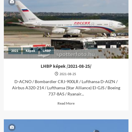
/2023-
04-
06/
2021
Képek
LHBP
LHBP képek /2021-08-25/
2021-08-25
D-ACNO / Bombardier CRJ-900LR / Lufthansa D-AIZN /
Airbus A320-214 / Lufthansa (Star Alliance) EI-GJS / Boeing
737-8AS / Ryanair...
Read
Read More
more
about
LHBP
képek
/2021-