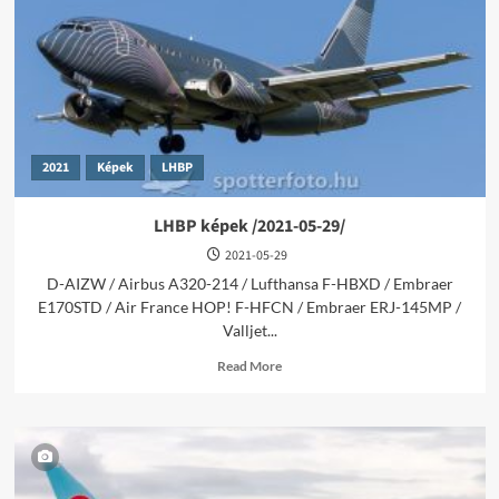
08-
25/
2021
Képek
LHBP
LHBP képek /2021-05-29/
2021-05-29
D-AIZW / Airbus A320-214 / Lufthansa F-HBXD / Embraer
E170STD / Air France HOP! F-HFCN / Embraer ERJ-145MP /
Valljet...
Read
Read More
more
about
LHBP
képek
/2021-
05-
29/