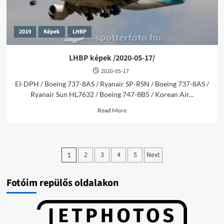
2019
Képek
LHBP
LHBP képek /2020-05-17/
2020-05-17
EI-DPH / Boeing 737-8AS / Ryanair SP-RSN / Boeing 737-8AS /
Ryanair Sun HL7632 / Boeing 747-8B5 / Korean Air...
Read
Read More
more
about
LHBP
képek
Bejegyzések
/2020-
2
3
4
5
Next
1
05-
lapozása
17/
Fotóim repülős oldalakon