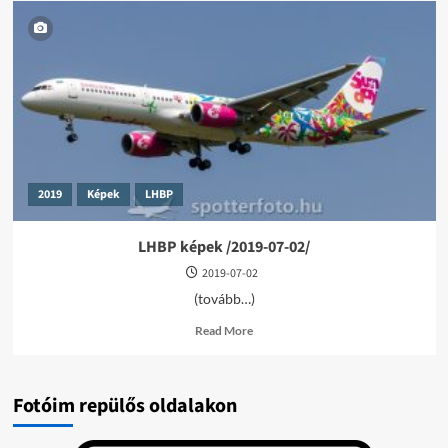
2019
Képek
LHBP
LHBP képek /2019-07-02/
2019-07-02
(tovább…)
Read
Read More
more
about
LHBP
képek
Fotóim repülős oldalakon
/2019-
07-
02/