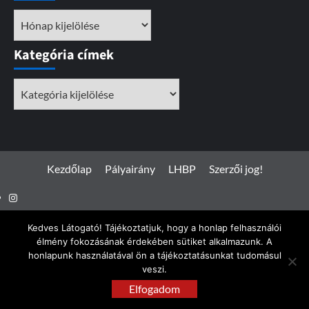
Archívum
Kategória címek
Kategória
címek
Kezdőlap
Pályairány
LHBP
Szerzői jog!
Instagram
Facebook
Kedves Látogató! Tájékoztatjuk, hogy a honlap felhasználói
élmény fokozásának érdekében sütiket alkalmazunk. A
honlapunk használatával ön a tájékoztatásunkat tudomásul
veszi.
Spotterfoto.hu © Minden jog fenntartva 2017 - 2026
|
Elfogadom
CoverNews
by AF themes.