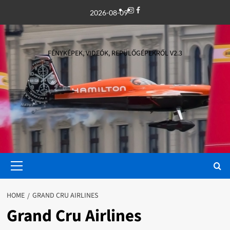
Skip
Instagram
Facebook
2026-08-09
to
content
FÉNYKÉPEK, VIDEÓK, REPÜLŐGÉPEKRŐL V2.3
Primary
Menu
HOME
GRAND CRU AIRLINES
Grand Cru Airlines