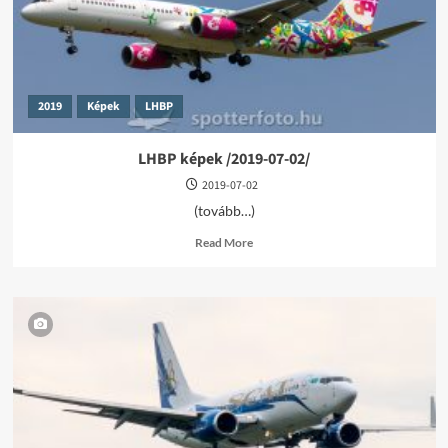
2019
Képek
LHBP
LHBP képek /2019-07-02/
2019-07-02
(tovább…)
Read
Read More
more
about
LHBP
képek
/2019-
07-
02/