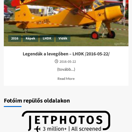
06-
11/
2016
Képek
LHDK
Vidék
Legendák a levegőben – LHDK /2016-05-22/
2016-05-22
(tovább…)
Read
Read More
more
about
Legendák
a
Fotóim repülős oldalakon
levegőben
–
LHDK
/2016-
05-
22/