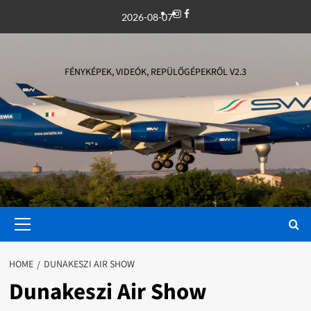
Skip
Instagram
Facebook
2026-08-07
to
content
FÉNYKÉPEK, VIDEÓK, REPÜLŐGÉPEKRŐL V2.3
Primary
Menu
HOME
DUNAKESZI AIR SHOW
Dunakeszi Air Show