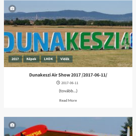
2017
Képek
LHDK
Vidék
Dunakeszi Air Show 2017 /2017-06-11/
2017-06-11
(tovább…)
Read
Read More
more
about
Dunakeszi
Air
Show
2017
/2017-