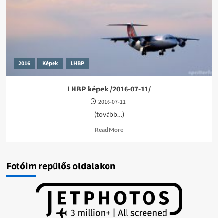
2016
Képek
LHBP
LHBP képek /2016-07-11/
2016-07-11
(tovább…)
Read
Read More
more
about
LHBP
képek
Fotóim repülős oldalakon
/2016-
07-
11/