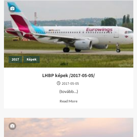
2017
Képek
LHBP képek /2017-05-05/
2017-05-05
(tovább…)
Read
Read More
more
about
LHBP
képek
/2017-
05-
05/