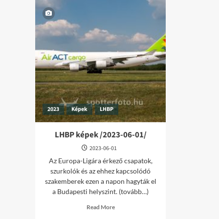
2023
Képek
LHBP
LHBP képek /2023-06-01/
2023-06-01
Az Europa-Ligára érkező csapatok,
szurkolók és az ehhez kapcsolódó
szakemberek ezen a napon hagyták el
a Budapesti helyszint. (tovább…)
Read
Read More
more