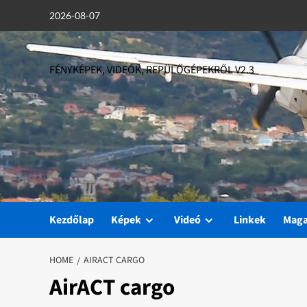
Skip
2026-08-07
to
content
FÉNYKÉPEK, VIDEÓK, REPÜLŐGÉPEKRŐL V2.3
Kezdőlap
Képek
Videó
Linkek
Mag
HOME
AIRACT CARGO
AirACT cargo